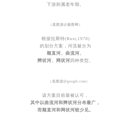
下游则属老年期。
（底图源@
摄图网
）
根据拉斯特(Rust,1978)
的划分方案，河流被分为
顺直河、曲流河、
辫状河、网状河
四种类型。
（底图源@google.com）
该方案目前最被认可，
其中以曲流河和辫状河分布最广，
而顺直河和网状河较少见。