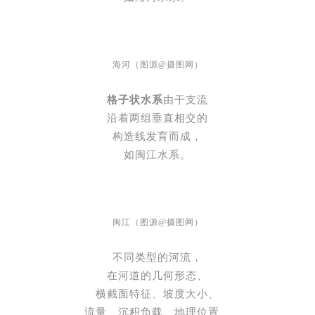
海河
（图源@
摄图网
）
格子状水系
由干支流
沿着两组垂直相交的
构造线发育而成，
如闽江水系。
闽江
（图源@
摄图网
）
不同类型的河流，
在河道的几何形态、
横截面特征、坡度大小、
流量、沉积负载、地理位置、