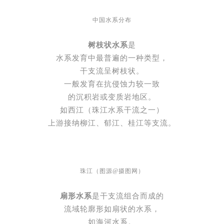
中国水系分布
树枝状水系
是
水系发育中最普遍的一种类型，
干支流呈树枝状。
一般发育在抗侵蚀力较一致
的沉积岩或变质岩地区。
如西江（珠江水系干流之一）
上游接纳柳江、郁江、桂江等支流。
珠江（图源@摄图网）
扇形水系
是干支流组合而成的
流域轮廓形如扇状的水系，
如海河水系。