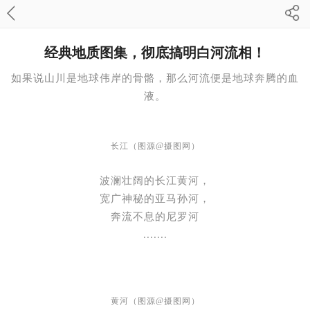
经典地质图集，彻底搞明白河流相！
如果说山川是地球伟岸的骨骼，
那么河流便是地球奔腾的血
液。
长江（图源@摄图网）
波澜壮阔的长江黄河，
宽广神秘的亚马孙河，
奔流不息的尼罗河
.......
黄河（图源@摄图网）